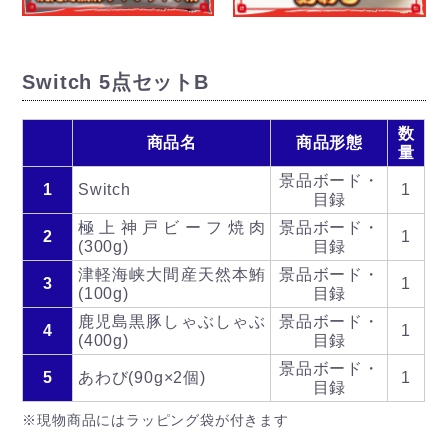
Switch
5点セットB
数
商品名
商品形態
量
景品ボード・
1
Switch
1
目録
極上神戸ビーフ焼肉
景品ボード・
2
1
(300g)
目録
津軽海峡大間産天然本鮪
景品ボード・
3
1
(100g)
目録
鹿児島黒豚しゃぶしゃぶ
景品ボード・
4
1
(400g)
目録
景品ボード・
5
あわび(90g×2個)
1
目録
※現物商品にはラッピング袋が付きます